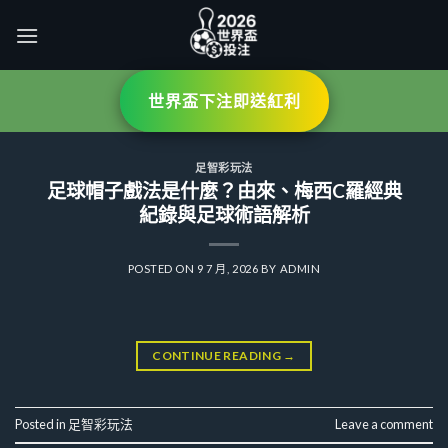
Skip
to
content
世界盃下注即送紅利
足智彩玩法
足球帽子戲法是什麼？由來、梅西C羅經典
紀錄與足球術語解析
POSTED ON
9 7 月, 2026
BY
ADMIN
CONTINUE READING
→
Posted in
足智彩玩法
Leave a comment