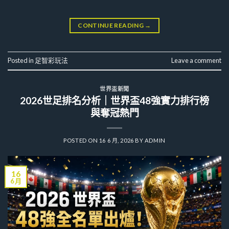
CONTINUE READING
→
Posted in
足智彩玩法
Leave a comment
世界盃新聞
2026世足排名分析｜世界盃48強實力排行榜
與奪冠熱門
POSTED ON
16 6 月, 2026
BY
ADMIN
16
6 月