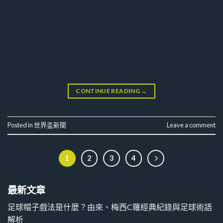
CONTINUE READING
→
Posted in
世界盃新聞
Leave a comment
1
2
3
4
最新文章
足球帽子戲法是什麼？由來、梅西C羅經典紀錄與足球術語
解析