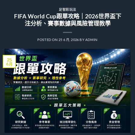
足智彩玩法
FIFA World Cup跟單攻略｜2026世界盃下
注分析、賽事數據與風險管理教學
POSTED ON
25 6 月, 2026
BY
ADMIN
25
6 月