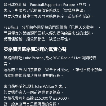
歐洲球迷組織「Football Supporters Europe（FSE）」
表示，對國際足協的票價策略感到「震驚與失望」，
並要求立即暫停世界盃門票銷售程序，重新進行協商。
FSE 指出，分配給各國足總的門票價格「已達天文數字」，
而最便宜的第四類門票卻未優先提供給最忠誠的球迷，
反而保留給一般公開銷售，缺乏公平性。
英格蘭與蘇格蘭球迷的真實心聲
英格蘭球迷 Luke Buxton 接受 BBC Radio 5 Live 訪問時直
言，
這樣的世界盃門票價格「完全不可接受」，讓他不得不放棄
原本計畫觀賞淘汰賽與決賽的行程。
來自蘇格蘭的球迷 John Wallan 則表示，
若要攜帶家人一同前往世界盃觀賽，
整體花費可能高達 £15,000 至 £20,000，
對一般家庭而言是極沉重的負擔。