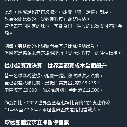
此外，國際足協亦首次取消小組賽「統一定價」制度，
改為依據比賽的「受歡迎程度」調整價格。
這代表不同國家的球迷，可能為同一階段的比賽支付不同金
額。
例如，英格蘭的小組賽門票普遍比蘇格蘭昂貴，
但國際足協並未清楚說明所謂「受歡迎程度」的評估標準。
從小組賽到決賽 世界盃觀賽成本全面飆升
若一名球迷希望從小組賽一路追隨球隊進入決賽，
全程觀看八場比賽，最低門票支出約為 £5,225，
中價位約 £8,580，而最高級別甚至超過 £12,000。
作為對比，2022 世界盃全程七場比賽的門票支出僅為
£1,466 至 £3,914，兩屆世界盃的差距相當驚人。
球迷團體要求立即暫停售票