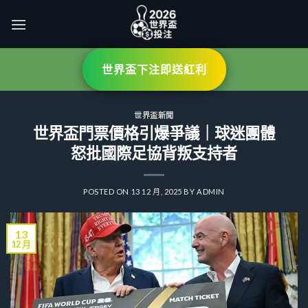
Skip
to
content
世界盃下注即送紅利
世界盃新聞
世界盃門票價格引爆爭議｜球迷團體
怒批國際足協背叛支持者
POSTED ON
13 12 月, 2025
BY
ADMIN
13
12 月