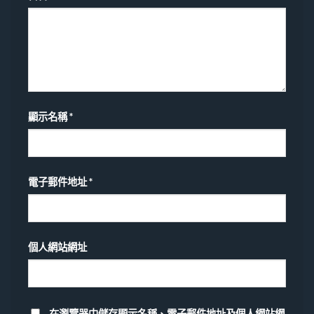
顯示名稱
*
電子郵件地址
*
個人網站網址
在瀏覽器中儲存顯示名稱、電子郵件地址及個人網站網