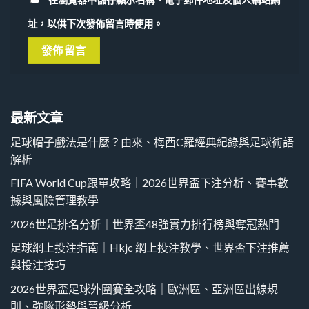
址，以供下次發佈留言時使用。
最新文章
足球帽子戲法是什麼？由來、梅西C羅經典紀錄與足球術語
解析
FIFA World Cup跟單攻略｜2026世界盃下注分析、賽事數
據與風險管理教學
2026世足排名分析｜世界盃48強實力排行榜與奪冠熱門
足球網上投注指南｜Hkjc 網上投注教學、世界盃下注推薦
與投注技巧
2026世界盃足球外圍賽全攻略｜歐洲區、亞洲區出線規
則、強隊形勢與晉級分析