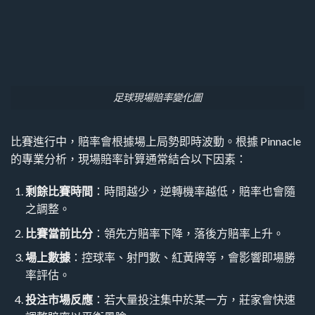
足球現場賠率變化圖
比賽進行中，賠率會根據場上局勢即時波動。根據 Pinnacle
的專業分析，現場賠率計算通常結合以下因素：
剩餘比賽時間
：時間越少，逆轉機率越低，賠率也會隨
之調整。
比賽當前比分
：領先方賠率下降，落後方賠率上升。
場上數據
：控球率、射門數、紅黃牌等，會影響即場勝
率評估。
投注市場反應
：若大量投注集中於某一方，莊家會快速