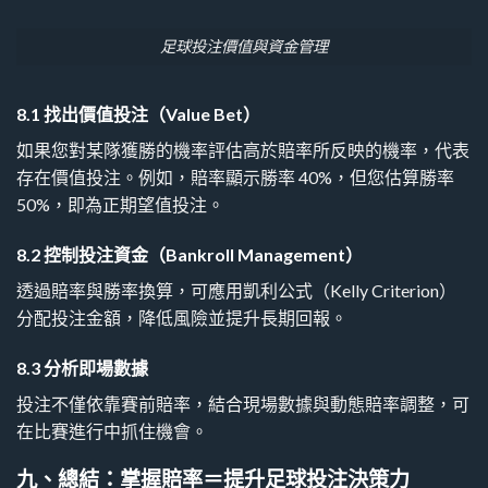
足球投注價值與資金管理
8.1 找出價值投注（Value Bet）
如果您對某隊獲勝的機率評估高於賠率所反映的機率，代表
存在價值投注。例如，賠率顯示勝率 40%，但您估算勝率
50%，即為正期望值投注。
8.2 控制投注資金（Bankroll Management）
透過賠率與勝率換算，可應用凱利公式（Kelly Criterion）
分配投注金額，降低風險並提升長期回報。
8.3 分析即場數據
投注不僅依靠賽前賠率，結合現場數據與動態賠率調整，可
在比賽進行中抓住機會。
九、總結：掌握賠率＝提升足球投注決策力