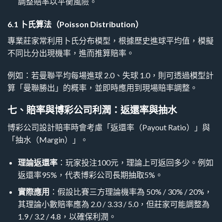
調整賠率以平衡風險。
6.1 卜氏算法（Poisson Distribution）
專業莊家常利用卜氏分布模型，根據歷史進球平均值，模擬
不同比分出現機率，進而推算賠率。
例如：若曼聯平均每場進球 2.0、失球 1.0，則可透過模型計
算「曼聯勝出」的概率，並即時應用到現場賠率調整。
七、賠率與博彩公司利潤：返還率與抽水
博彩公司設計賠率時會考慮「返還率（Payout Ratio）」與
「抽水（Margin）」。
理論返還率
：玩家投注100元，理論上可返回多少。例如
返還率95%，代表博彩公司長期抽取5%。
實際應用
：假設比賽三方理論機率為 50% / 30% / 20%，
其理論小數賠率應為 2.0 / 3.33 / 5.0，但莊家可能調整為
1.9 / 3.2 / 4.8，以確保利潤。