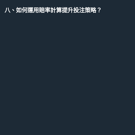
八、如何運用賠率計算提升投注策略？