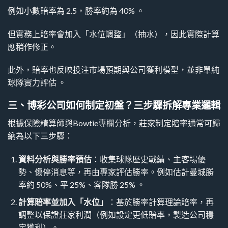
例如小數賠率為 2.5，勝率約為 40% 。
但實務上賠率會加入「水位調整」（抽水），因此實際計算
應稍作修正。
此外，賠率也反映投注市場預期與公司獲利模型，並非單純
球隊實力評估 。
三、博彩公司如何制定初盤？三步驟拆解專業邏輯
根據保險精算師與Bowtie專欄分析，莊家制定賠率通常可歸
納為以下三步驟：
資料分析與勝率預估
：收集球隊歷史戰績、
主客場優
勢
、傷停消息等，再由專家評估勝率。例如估計曼城勝
率約 50%、平 25%、客隊勝 25% 。
計算賠率並加入「水位」
：基於勝率計算理論賠率，再
調整以保證莊家利潤（例如設定更低賠率，製造公司穩
定獲利）。