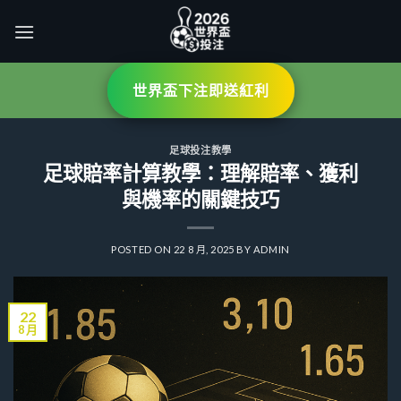
Skip
to
content
世界盃下注即送紅利
足球投注教學
足球賠率計算教學：理解賠率、獲利
與機率的關鍵技巧
POSTED ON
22 8 月, 2025
BY
ADMIN
22
8 月