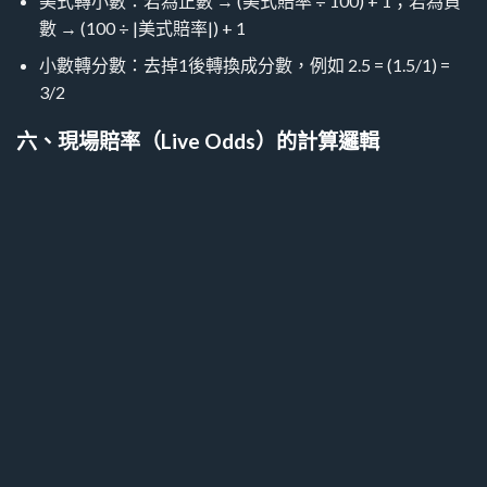
美式轉小數：若為正數 → (美式賠率 ÷ 100) + 1；若為負
數 → (100 ÷ |美式賠率|) + 1
小數轉分數：去掉1後轉換成分數，例如 2.5 = (1.5/1) =
3/2
六、現場賠率（Live Odds）的計算邏輯