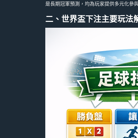
是長期冠軍預測，均為玩家提供多元化參
二、世界盃下注主要玩法