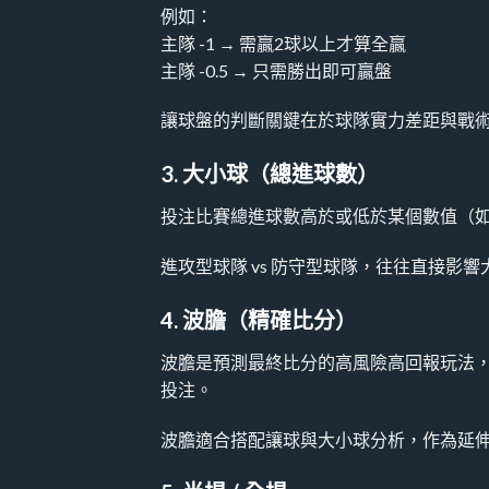
例如：
主隊 -1 → 需贏2球以上才算全贏
主隊 -0.5 → 只需勝出即可贏盤
讓球盤的判斷關鍵在於球隊實力差距與戰
3. 大小球（總進球數）
投注比賽總進球數高於或低於某個數值（如 
進攻型球隊 vs 防守型球隊，往往直接影
4. 波膽（精確比分）
波膽
是預測最終比分的高風險高回報玩法，例如
投注。
波膽適合搭配讓球與大小球分析，作為延