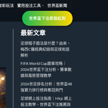
智彩玩法
實用投注工具
世界盃新聞
世界盃下注即送紅利
最新文章
足球帽子戲法是什麼？由來、
梅西C羅經典紀錄與足球術語
解析
FIFA World Cup跟單攻略｜
2026世界盃下注分析、賽事數
據與風險管理教學
2026世足排名分析｜世界盃48
強實力排行榜與奪冠熱門
足球網上投注指南｜Hkjc 網上
投注教學、世界盃下注推薦與