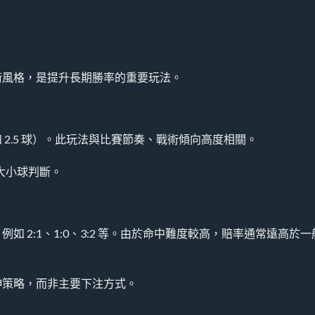
術風格，是提升長期勝率的重要玩法。
2.5 球）。此玩法與比賽節奏、戰術傾向高度相關。
響大小球判斷。
 2:1、1:0、3:2 等。由於命中難度較高，賠率通常遠高於一
伸策略，而非主要下注方式。