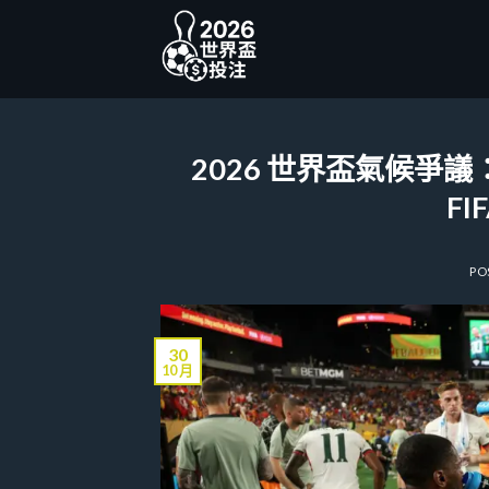
Skip
to
content
2026 世界盃氣候爭
F
PO
30
10 月