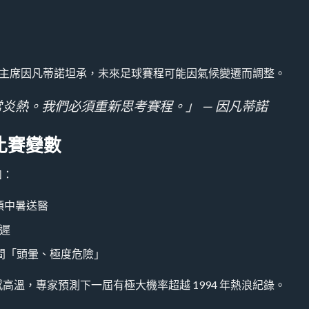
」
C，但主席因凡蒂諾坦承，未來足球賽程可能因氣候變遷而調整。
炎熱。我們必須重新思考賽程。」 — 因凡蒂諾
比賽變數
如：
休士頓中暑送醫
延遲
間「頭暈、極度危險」
 體感高溫，專家預測下一屆有極大機率超越 1994 年熱浪紀錄。