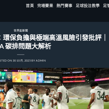
首頁
完場賽果
熱門賽事
足球投注教學
足
世界盃新聞
議：環保負擔與極端高溫風險引發批評｜
IFA 碳排問題大解析
STED ON
30 10 月, 2025
BY
ADMIN