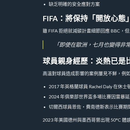
缺乏明確的安全應對方案
FIFA：將保持「開放心態
雖 FIFA 拒絕就減碳計畫細節回應 BB
「即使在歐洲，七月也變得非常
球員親身經歷：炎熱已是
高溫對球員造成影響的案例屢見不鮮，例
2017 年英格蘭球員 Rachel Daly 在
2024 年俱樂部世界盃多場比賽因雷暴
切爾西球員恩佐・費南德斯表示比賽期
2023 年美國德州與墨西哥曾出現 50°C