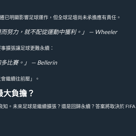
表示，氣候變遷已明顯影響足球運作，但全球足壇尚未承擔應有責任。
努力，就不配從運動中獲利。」 — Wheeler
直言，賽事擴張讓足球更難永續：
。」 — Bellerin
只會繼續往前壓」。
最大負擔？
良知。未來足球是繼續擴張？還是回歸永續？答案將取決於 FIFA