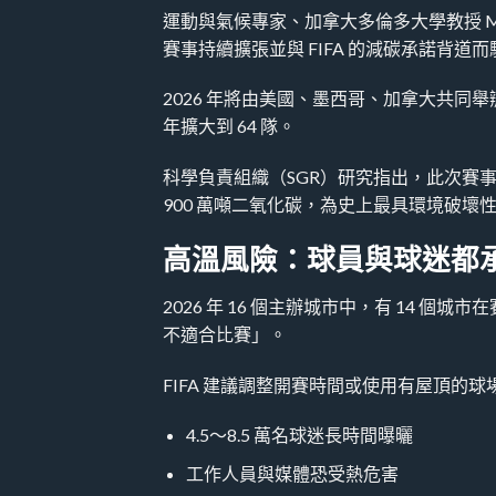
運動與氣候專家、加拿大多倫多大學教授 Made
賽事持續擴張並與 FIFA 的減碳承諾背道而
2026 年將由美國、墨西哥、加拿大共同舉辦，共
年擴大到 64 隊。
科學負責組織（SGR）研究指出，此次賽
900 萬噸二氧化碳，為史上最具環境破壞
高溫風險：球員與球迷都
2026 年 16 個主辦城市中，有 14 個
不適合比賽」。
FIFA 建議調整開賽時間或使用有屋頂的
4.5～8.5 萬名球迷長時間曝曬
工作人員與媒體恐受熱危害