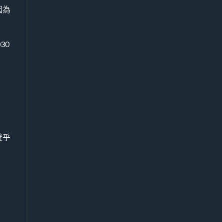
因為
30
幾乎