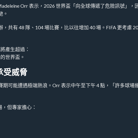
leine Orr 表示，2026 世界盃「向全球傳遞了危險訊號」，
馳。
有 48 隊、104 場比賽，比以往增加 40 場。FIFA 更考慮 20
事將產生超過：
性的世界盃。
承受威脅
城市在賽期可能遭遇極端熱浪。Orr 表示中午至下午 4 點，「許多球場
球場，但專家擔心：